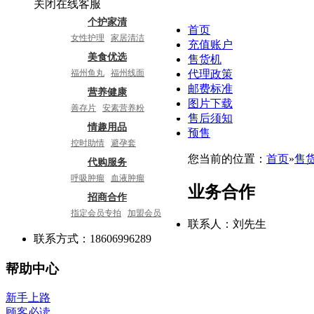
关闭在线客服
个护家清
首页
女性护理
家居清洁
充值账户
口腔护理
洗发护发
美食优选
售货机
手工皂
面霜
香水
福州鱼丸
福州线面
代理政策
海鲜干货
邮费标准
营养健康
图片下载
善存片
安素营养粉
售后须知
护肝养肝
美商婕斯
情趣用品
预售
智能穿戴
控时助情
避孕套
男用器具
女用器具
您当前的位置：
首页
»
售
代购服务
情趣内衣
呼吸肿瘤
血液肿瘤
业务合作
乳腺癌
消化肿瘤
招商合作
泌尿肿瘤
泛实体瘤
指定会员专拍
加盟会员
丙肝乙肝
其它疾病
联系人：刘先生
无人售货机
积分退换
联系方式：18606996289
帮助中心
新手上路
顾客必读