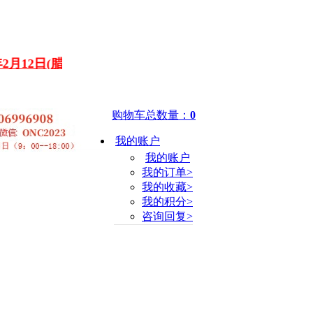
月12日(
腊月廿五
)至2月24日
(正月初八)
，2月25日（正月
购物车总数量：
0
我的账户
我的账户
我的订单>
我的收藏>
我的积分>
咨询回复>