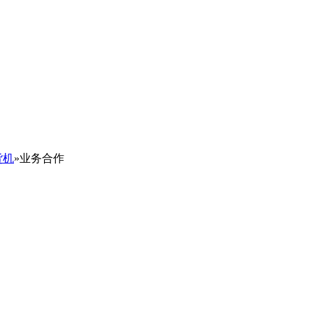
货机
»
业务合作