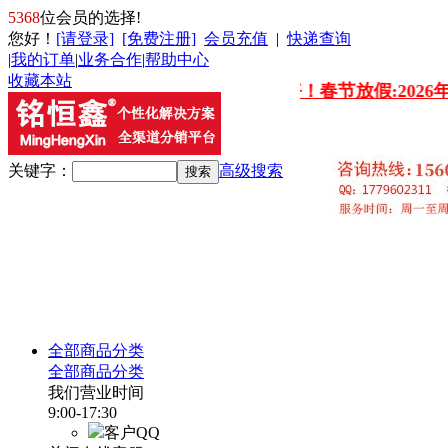
5368
位会员的选择!
您好
！
[请登录]
[免费注册]
会员充值
|
快递查询
|
我的订单
|
业务合作
|
帮助中心
收藏本站
新年好！春节放假:
2026年2
关键字：
高级搜索
全部商品分类
全部商品分类
我们营业时间
9:00-17:30
客户QQ