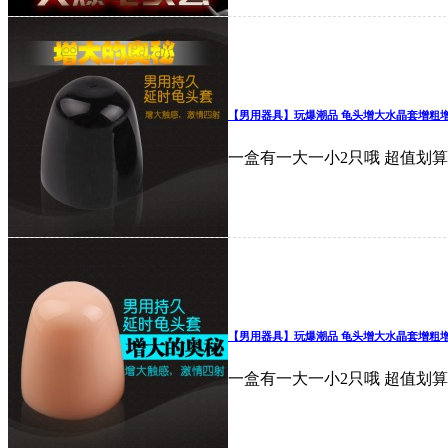
【男用器具】玩爆潮品 龟头增大水晶套增粗
一盒有一大一小2只哦 超值划算
【男用器具】玩爆潮品 龟头增大水晶套增粗
一盒有一大一小2只哦 超值划算