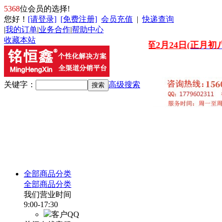
5368
位会员的选择!
您好
！
[请登录]
[免费注册]
会员充值
|
快递查询
|
我的订单
|
业务合作
|
帮助中心
收藏本站
节放假:
2026年2月12日(
腊月廿五
)至2月24日
(正月初八)
，
关键字：
高级搜索
全部商品分类
全部商品分类
我们营业时间
9:00-17:30
客户QQ