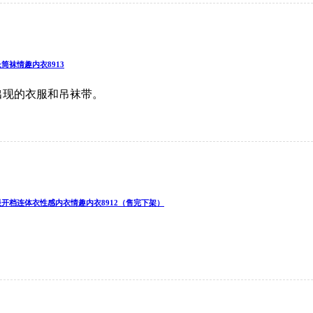
筒袜情趣内衣8913
出现的衣服和吊袜带。
眼开档连体衣性感内衣情趣内衣8912（售完下架）