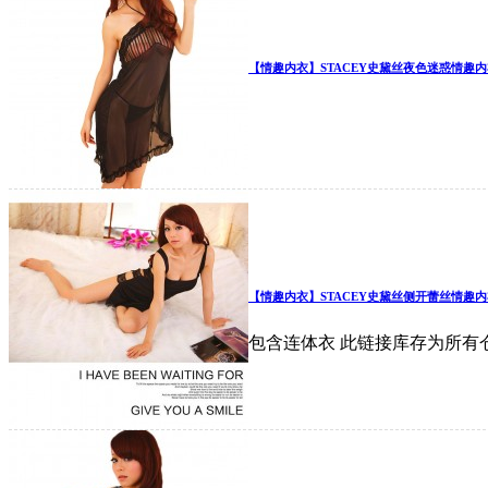
【情趣内衣】STACEY史黛丝夜色迷惑情趣内
【情趣内衣】STACEY史黛丝侧开蕾丝情趣内
包含连体衣 此链接库存为所有