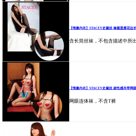
【情趣内衣】STACEY史黛丝 修腿显瘦花边长
含长筒丝袜，不包含描述中所
【情趣内衣】STACEY史黛丝 超性感吊带网
网眼连体袜，不含T裤