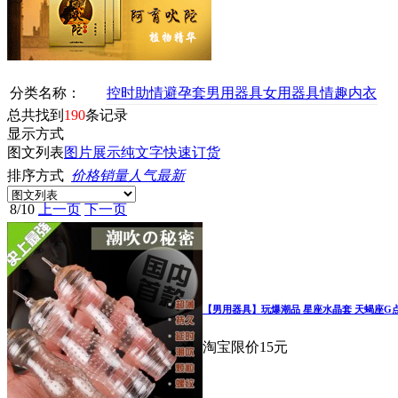
分类名称：
控时助情
避孕套
男用器具
女用器具
情趣内衣
总共找到
190
条记录
显示方式
图文列表
图片展示
纯文字
快速订货
排序方式
价格
销量
人气
最新
8
/
10
上一页
下一页
【男用器具】玩爆潮品 星座水晶套 天蝎座G
淘宝限价15元