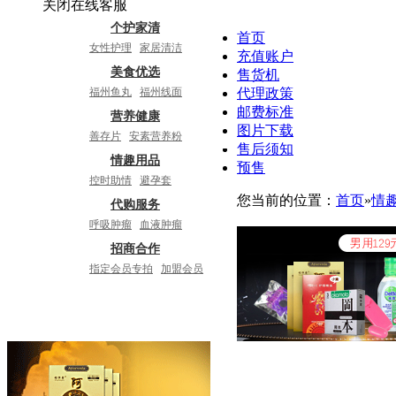
关闭在线客服
个护家清
首页
女性护理
家居清洁
充值账户
口腔护理
洗发护发
美食优选
售货机
手工皂
面霜
香水
福州鱼丸
福州线面
代理政策
海鲜干货
邮费标准
营养健康
图片下载
善存片
安素营养粉
售后须知
护肝养肝
美商婕斯
情趣用品
预售
智能穿戴
控时助情
避孕套
男用器具
女用器具
您当前的位置：
首页
»
情
代购服务
情趣内衣
呼吸肿瘤
血液肿瘤
乳腺癌
消化肿瘤
招商合作
泌尿肿瘤
泛实体瘤
指定会员专拍
加盟会员
丙肝乙肝
其它疾病
无人售货机
积分退换