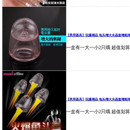
【男用器具】玩爆潮品 龟头增大水晶套增粗
一盒有一大一小2只哦 超值划算
【男用器具】玩爆潮品 龟头增大水晶套增粗
一盒有一大一小2只哦 超值划算