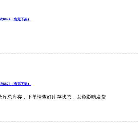
衣8874（售完下架）
衣8872（售完下架）
仓库总库存，下单请查好库存状态，以免影响发货