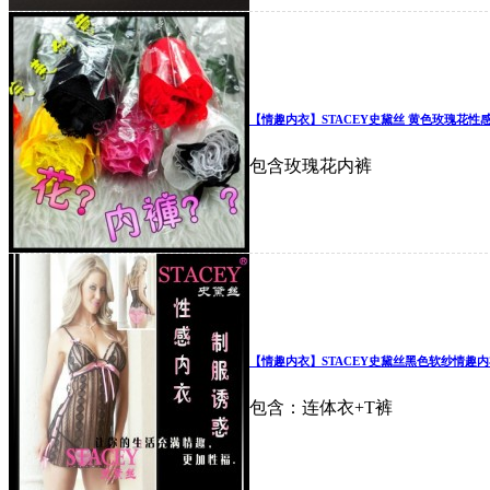
【情趣内衣】STACEY史黛丝 黄色玫瑰花性
包含玫瑰花内裤
【情趣内衣】STACEY史黛丝黑色软纱情趣内
包含：连体衣+T裤