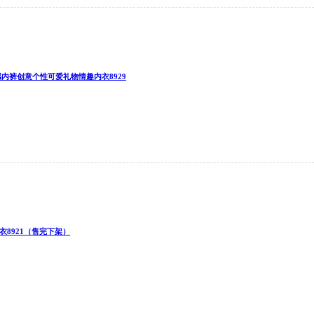
感内裤创意个性可爱礼物情趣内衣8929
衣8921（售完下架）