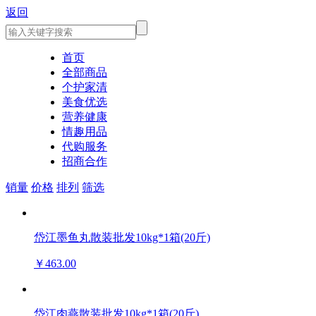
返回
首页
全部商品
个护家清
美食优选
营养健康
情趣用品
代购服务
招商合作
销量
价格
排列
筛选
岱江墨鱼丸散装批发10kg*1箱(20斤)
￥463.00
岱江肉燕散装批发10kg*1箱(20斤)